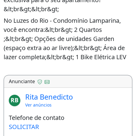
&lt;br&gt;&lt;br&gt;
No Luzes do Rio - Condomínio Lamparina,
você encontra:&lt;br&gt; 2 Quartos
;&lt;br&gt; Opções de unidades Garden
(espaço extra ao ar livre);&lt;br&gt; Área de
lazer completa;&lt;br&gt; 1 Bike Elétrica LEV
por unidade.&lt;br&gt;&lt;br&gt;
Realize o sonho da casa própria com as
Anunciante
facilidades que só a Cury oferece. Quer saber
os valores e condições de financiamento? Me
Rita Benedicto
RB
chame aqui!&lt;br&gt;&lt;br&gt;
Ver anúncios
&lt;br&gt;&lt;br&gt;
Telefone de contato
SOLICITAR
FORMAS DE