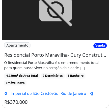
imperdíveis.&lt;br&gt;&lt;br&gt;
&lt;br&gt;&lt;br&gt;
Características do apartamento:
Academia
Imagem: Residencial Porto Maravilha- Cury Construtora
Churrasqueira
Apartamento
Venda
Elevador
Residencial Porto Maravilha- Cury Construtora
Espaço Gourmet
O Residencial Porto Maravilha é o empreendimento ideal
Lavanderia
para quem busca viver no coração da cidade [...]
Playground
4.720m² de Área Total
2 Dormitórios
1 Banheiro
Salão De Festas
Imóvel novo
Salão De Jogos
Imperial de São Cristóvão, Rio de Janeiro - RJ
Imóvel novo
Churrasqueira
Área de serviço
R$370.000