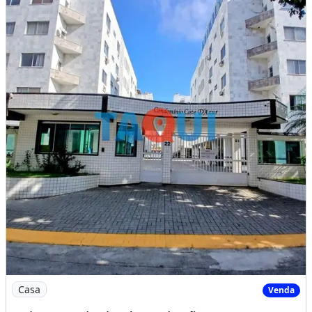
Características da casa:
Bicicletário
Churrasqueira
Espaço Gourmet
Interfone
Mobiliado
Piscina
Playground
Sauna
Perto De Escolas
Perto De Hospitais
Andar Do Imóvel: 5
Ano De Construção: 2024
Imagem: Cobertura duplex à venda,são 4 quartos
Casa
Venda
Imóvel mobiliado
Churrasqueira
Piscina