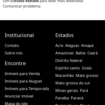
com
Cristiano Ramalho
para obter mais detalhadas.
Comunicar problema
Institucional
Estados
Contato
Acre
Alagoas
Amapá
Sobre nós
Amazonas
Bahia
Ceará
Distrito federal
Encontre
Espírito santo
Goiás
Imóveis para Venda
Maranhão
Mato grosso
Imóveis para Aluguel
Mato grosso do sul
Imóveis para Temporada
Minas gerais
Pará
Anunciar imóvel
Paraíba
Paraná
Mapa do site