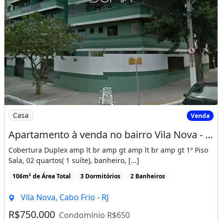
Imagem: Apartamento à venda no bairro Vila Nova
Casa
Venda
Apartamento à venda no bairro Vila Nova - Cabo Frio/RJ
Cobertura Duplex amp lt br amp gt amp lt br amp gt 1º Piso
Sala, 02 quartos( 1 suíte), banheiro, [...]
106m² de Área Total
3 Dormitórios
2 Banheiros
Vila Nova, Cabo Frio - RJ
R$750.000
Condomínio R$650