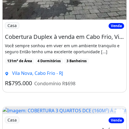
Imagem: Cobertura Duplex à venda em Cabo Frio
Casa
Venda
Cobertura Duplex à venda em Cabo Frio, Vila Nova, com 4 quartos, 131,00m²
Você sempre sonhou em viver em um ambiente tranquilo e
seguro Então tenho uma excelente oportunidade [...]
131m² de Área
4 Dormitórios
3 Banheiros
Vila Nova, Cabo Frio - RJ
R$795.000
Condomínio R$698
Imagem: COBERTURA 3 QUARTOS DCE (160M²) Á 200M
Casa
Venda