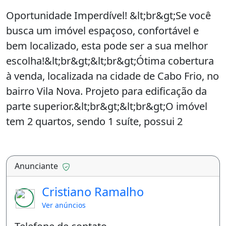
Oportunidade Imperdível! &lt;br&gt;Se você
busca um imóvel espaçoso, confortável e
bem localizado, esta pode ser a sua melhor
escolha!&lt;br&gt;&lt;br&gt;Ótima cobertura
à venda, localizada na cidade de Cabo Frio, no
bairro Vila Nova. Projeto para edificação da
parte superior.&lt;br&gt;&lt;br&gt;O imóvel
tem 2 quartos, sendo 1 suíte, possui 2
banheiros, 1 sala e 1 vaga de garagem.
Podendo expandir para mais uma suite
master e espaço gourmet privativo na parte
Anunciante
superior.&lt;br&gt;&lt;br&gt;Não perca sua
Cristiano Ramalho
chance de conhecer este imóvel incrível em
Ver anúncios
uma das melhores regiões de Cabo Frio.