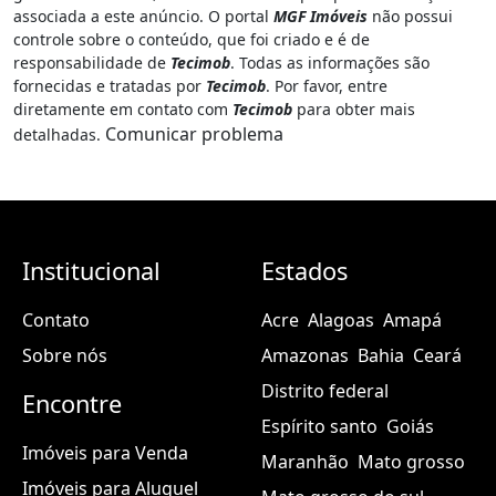
associada a este anúncio. O portal
MGF Imóveis
não possui
controle sobre o conteúdo, que foi criado e é de
responsabilidade de
Tecimob
. Todas as informações são
fornecidas e tratadas por
Tecimob
. Por favor, entre
diretamente em contato com
Tecimob
para obter mais
Comunicar problema
detalhadas.
Institucional
Estados
Contato
Acre
Alagoas
Amapá
Sobre nós
Amazonas
Bahia
Ceará
Distrito federal
Encontre
Espírito santo
Goiás
Imóveis para Venda
Maranhão
Mato grosso
Imóveis para Aluguel