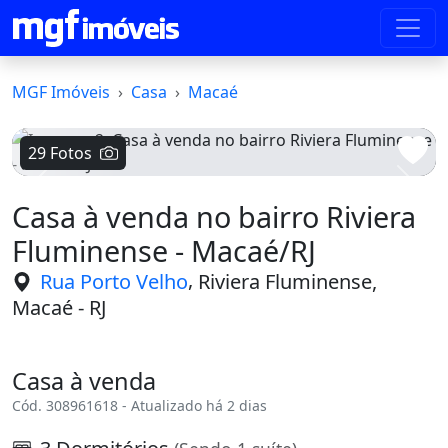
MGF Imóveis
Casa
Macaé
29 Fotos
Voltar
Avanç
Casa à venda no bairro Riviera
Fluminense - Macaé/RJ
,
Rua Porto Velho
Riviera Fluminense,
Macaé - RJ
Casa à venda
Cód. 308961618 - Atualizado há 2 dias