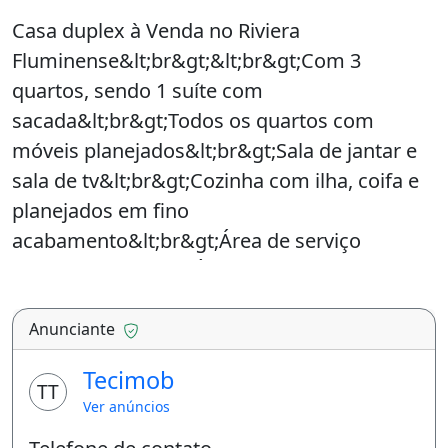
Casa duplex à Venda no Riviera
Fluminense&lt;br&gt;&lt;br&gt;Com 3
quartos, sendo 1 suíte com
sacada&lt;br&gt;Todos os quartos com
móveis planejados&lt;br&gt;Sala de jantar e
sala de tv&lt;br&gt;Cozinha com ilha, coifa e
planejados em fino
acabamento&lt;br&gt;Área de serviço
planejada&lt;br&gt;Área
Gourmet&lt;br&gt;Dispensa&lt;br&gt;Vaga
de garagem coberta&lt;br&gt;Condomínio
Anunciante
com churrasqueira&lt;br&gt;Localização
Tecimob
privilegiada, próximo a padaria Panini, com
TT
Ver anúncios
facilidade de acesso ás avenidas Amaral