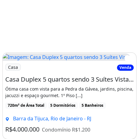
Recepção
Mobiliado
Escritório
Dependência De Empregados
Condomínio Fechado
Ano De Construção: 1998
Imagem: Casa Duplex 5 quartos sendo 3 Suítes Vista
Imóvel mobiliado
Churrasqueira
Casa
Venda
Guarda roupa
Piscina
Varanda
Casa Duplex 5 quartos sendo 3 Suítes Vista Pedra da Gávea no Coração da Barra da
Área de serviço
Ótima casa com vista para a Pedra da Gávea, jardins, piscina,
jacuzzi e espaço gourmet. 1º Piso [...]
720m² de Área Total
5 Dormitórios
5 Banheiros
Barra da Tijuca, Rio de Janeiro - RJ
R$4.000.000
Condomínio R$1.200