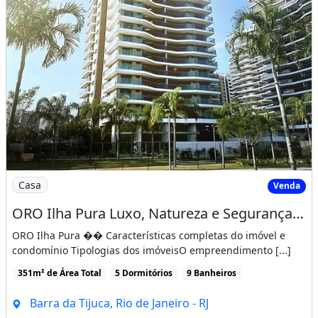
Imagem: ORO Ilha Pura Luxo, Natureza e Segurança
Casa
Venda
ORO Ilha Pura Luxo, Natureza e Segurança em um Bairro Planejado na Barra Olímpica
ORO Ilha Pura �� Características completas do imóvel e
condomínio Tipologias dos imóveisO empreendimento [...]
351m² de Área Total
5 Dormitórios
9 Banheiros
Barra da Tijuca, Rio de Janeiro - RJ