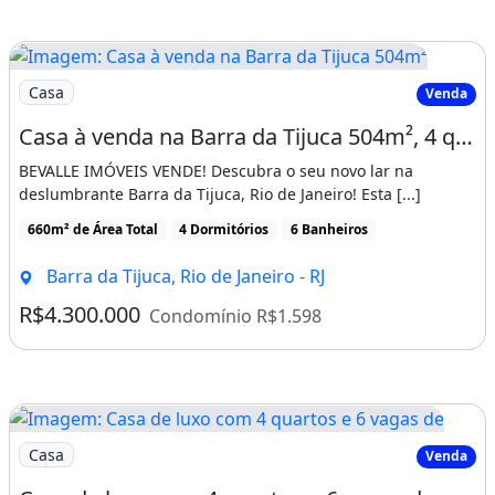
está nesse preço tão abaixo do valor do
metro quadrado? Porque a casa precisa de
Imagem: Casa à venda na Barra da Tijuca 504m²
algumas reformas, como recolocação de
Casa
Venda
gessos e os proprietários atuais por motivos
Casa à venda na Barra da Tijuca 504m², 4 quartos, 4 vagas
pessoais escolheram não fazer. Então, ela se
BEVALLE IMÓVEIS VENDE! Descubra o seu novo lar na
tornou uma oportunidade num preço do
deslumbrante Barra da Tijuca, Rio de Janeiro! Esta [...]
metro quadrado tão
660m² de Área Total
4 Dormitórios
6 Banheiros
acessível!&lt;br&gt;Marque sua visita agora
Barra da Tijuca, Rio de Janeiro - RJ
mesmo e venha conhecer pessoalmente essa
R$4.300.000
Condomínio R$1.598
oportunidade!&lt;br&gt;&lt;i&gt;Para maiores
informações, consulte um Corretor
Trésor.&lt;/i&gt;&lt;br&gt;&lt;i&gt;Entre em
contato: (21)99999-9089 e (21)99414-
Imagem: Casa de luxo com 4 quartos e 6 vagas de
2458&lt;/i&gt;&lt;br&gt;&lt;br&gt;&lt;br&gt;In
Casa
Venda
formações sobre o