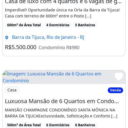
Casa de luxo com 4 quartos e 6 vagas de garagem na Barra da Tijuca - Rio de Janeiro-RJ!
condomínio&lt;br&gt;&lt;br&gt;o Interlagos
Imperdível! Oportunidade única na Orla da Barra da Tijuca!
de Itaúna é um sofisticado condomínio
Casa com terreno de 600m² entre o Posto [...]
residencial localizado em área estratégica da
600m² de Área Total
4 Dormitórios
5 Banheiros
Barra da Tijuca. Regulamentado como uma
Barra da Tijuca, Rio de Janeiro - RJ
Associação de Moradores, ele conta com
R$5.500.000
Condomínio R$980
infraestrutura completa garantindo aos
moradores uma excelente qualidade de vida.
&lt;br&gt;Lá, encontram-se imóveis refinados
de alto padrão e o condomínio oferece aos
moradores uma infraestrutura acima do
Imagem: Luxuosa Mansão de 6 Quartos em Condomínio
Casa
Venda
padrão do mercado.&lt;br&gt;Esse
residencial tem lindas áreas verdes e uma
Luxuosa Mansão de 6 Quartos em Condomínio na Barra da Tijuca - Exclusividade e Conforto
localização estratégica, bem próxima a
MANSÃO CHAMPAGNE CONDOMÍNIO SANTA MÔNICA NA
BARRA DA TIJUCAExclusividade, Sofisticação e Conforto [...]
pontos de interesse importantes, como a
500m² de Área Total
6 Dormitórios
6 Banheiros
Avenida das Américas, Shoppings, Escolas e