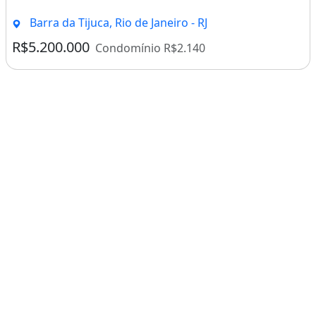
Hospitais.&lt;br&gt;
Barra da Tijuca, Rio de Janeiro - RJ
&lt;br&gt;&lt;br&gt;&lt;br&gt;Chave do
R$5.200.000
Condomínio R$2.140
anúncio: 5rIuG4FUQUXlcMUa
Características da casa:
Aquecimento
Espaço Gourmet
Permite Animais
Rua Asfaltada
Área De Lazer
Perto De Escolas
Perto De Hospitais
Perto De Shopping Center
Perto De Transporte Público
Interfone