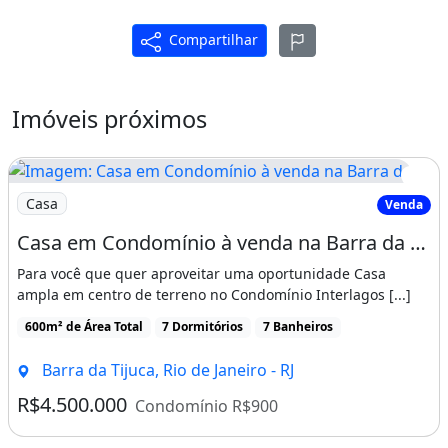
armário;&lt;br&gt;3ª suíte excelente para
Compartilhar
quarto de hóspedes (as 3 suítes dão acesso à
varanda com bela vista para a
piscina);&lt;br&gt;A 4ª é Suíte Master com
Imóveis próximos
armários, closet para sapatos e banheiro com
banheira e chuveiro separados;&lt;br&gt;No
Imagem: Casa em Condomínio à venda na Barra da
terceiro andar: Sótão bem amplo e arejado,
Casa
Venda
com cozinha e banheiro.&lt;br&gt;Anexo nos
Casa em Condomínio à venda na Barra da Tijuca - Rio de Janeiro/RJ, Zona Oeste
fundos do terreno com Dependência
Para você que quer aproveitar uma oportunidade Casa
completa (quarto e banheiro), área de serviço
ampla em centro de terreno no Condomínio Interlagos [...]
e Academia com aparelhos no segundo
600m² de Área Total
7 Dormitórios
7 Banheiros
pavimento.&lt;br&gt;2 caixas d&#039;água
Barra da Tijuca, Rio de Janeiro - RJ
com 500L cada.&lt;br&gt;Poço artesiano para
R$4.500.000
Condomínio R$900
lavagem do quintal e das plantas do
jardim.&lt;br&gt;Agora a pergunta é: por que