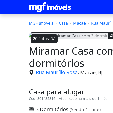
MGF Imóveis
Casa
Macaé
Rua Mauríl
2
20 Fotos
Miramar Casa co
Voltar
dormitórios
,
Rua Maurílio Rosa
Macaé, RJ
Casa para alugar
Cód. 301435316 - Atualizado há mais de 1 mês
3 Dormitórios
(Sendo 1 suíte)