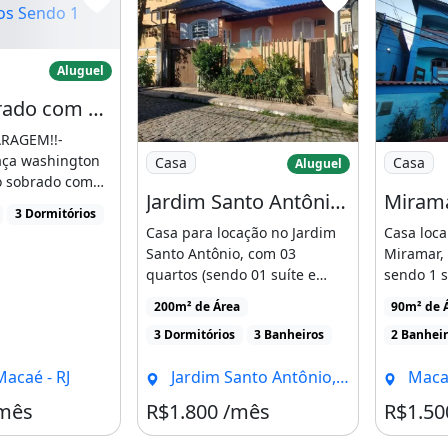
 Sobrado com 3 Quartos Sendo 1 Suíte
Aluguel
Casa Sobrado com 3 Quartos Sendo 1 Suíte, Centro - Macaé - Rj
ARAGEM!!-
Imagem: Jardim Santo Antônio - Excelent
Imagem: 
aça washington
Casa
Casa
Aluguel
po sobrado com
Jardim Santo Antônio - Excelente Casa C/ 03 Qts, 03 Wc Amp Apos S e Churrasqueira
Miram
escada,
3 Dormitórios
]
Casa para locação no Jardim
Casa loca
Santo Antônio, com 03
Miramar, 
quartos (sendo 01 suíte e
sendo 1 s
outro no segundo andar), [...]
possui am
200m² de Área
90m² de 
3 Dormitórios
3 Banheiros
2 Banhei
acaé - RJ
Jardim Santo Antônio, Macaé - RJ
Macaé
/mês
R$1.800 /mês
R$1.50