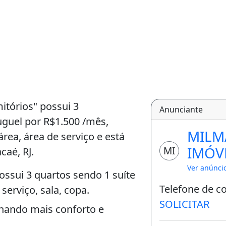
tórios" possui 3
Anunciante
luguel por R$1.500 /mês,
MILM
ea, área de serviço e está
IMÓV
MI
caé, RJ.
Ver anúnci
ossui 3 quartos sendo 1 suíte
Telefone de c
serviço, sala, copa.
SOLICITAR
nando mais conforto e