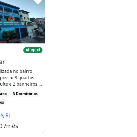
e Casa C/
Miramar
Aluguel
ar
lizada no bairro
possui 3 quartos
uíte e 2 banheiros,
pla área [...]
Área
3 Dormitórios
ros
, RJ
0 /mês