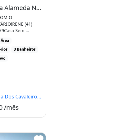
Casa na Alameda Nazareno - Novo Cavaleiros
COM O
ÁRIO!RENE (41)
aé-Rj
79Casa Semi
 com 2 quartos,
 Área
 suíte, [...]
rios
3 Banheiros
ovo
os Cavaleiros, Macaé - RJ
0 /mês
Condomínio R$1