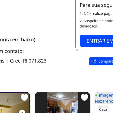
Para sua segu
1. Não realize pag
2. Suspeite de anú
duvidosos.
 mora em baixo).
ENTRAR E
m contato:
s | Creci RJ 071.823
Compart
Imagem: 
Casa