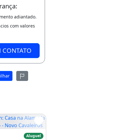
rança:
amento adiantado.
ncios com valores
M CONTATO
ilhar
Casa na Alameda Nazareno - Novo Cavaleiros
Aluguel