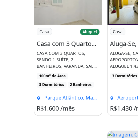
Imagem: Casa com 3 Quartos, Sendo 1 Suíte
Imagem: Alug
Casa
Casa
Aluguel
Casa com 3 Quartos, Sendo 1 Suíte, Varanda, Sala, Sala de Jantar, Cozinha Estilo
CASA COM 3 QUARTOS,
ALUGA-SE, CA
SENDO 1 SUÍTE, 2
AEROPORTO.
BANHEIROS, VARANDA, SALA
ALUGUEL 1.4
DE ESTAR, SALA DE JANTAR,
REAIS.229980
100m² de Área
3 Dormitórios
COZINHA ESTILO [...]
WHATSAPP, P
3 Dormitórios
2 Banheiros
[...]
Parque Atlântico, Macaé - RJ
Aeroport
R$1.600 /mês
R$1.430 