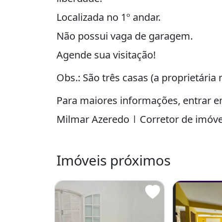
Localizada no 1º andar.
Não possui vaga de garagem.
Agende sua visitação!
Obs.: São três casas (a proprietária
Para maiores informações, entrar e
Milmar Azeredo | Corretor de imóvei
Cd: MA
Imóveis próximos
Área de serviço