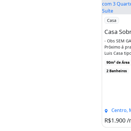
Imagem: Casa
Casa
- Obs SEM G
Próximo á pr
Luis Casa ti
um lance de 
90m² de Área
possuindo [...
2 Banheiros
Centro, M
R$1.900 