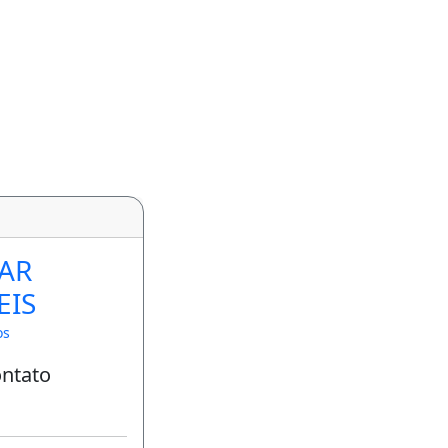
AR
EIS
os
ontato