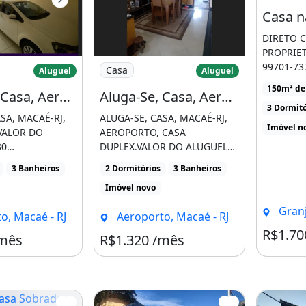
DIRETO 
PROPRIET
, Varanda
a-Se, Casa, Aeroporto, Macaé-Rj
Imagem: Aluga-Se, Casa, Aeroporto, Mac
99701-73
Casa
Aluguel
Aluguel
Mobiliada
150m² de
Aluga-Se, Casa, Aeroporto, Macaé-Rj
Aluga-Se, Casa, Aeroporto, Macaé-Rj
sendo uma
3 Dormitó
SA, MACAÉ-RJ,
ALUGA-SE, CASA, MACAÉ-RJ,
Imóvel n
VALOR DO
AEROPORTO, CASA
30
DUPLEX.VALOR DO ALUGUEL
4-7277
1.320 REAIS.REBAIXAMENTO
3 Banheiros
2 Dormitórios
3 Banheiros
OR GENTILEZA
EM GESSO.NÃO [...]
Imóvel novo
Granja D
o, Macaé - RJ
Aeroporto, Macaé - RJ
R$1.70
/mês
R$1.320 /mês