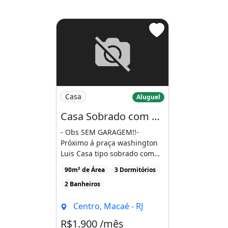
Imagem: Casa Sobrado com 3 Quartos Sendo
Casa
Aluguel
Casa Sobrado com 3 Quartos Sendo 1 Suíte, Centro - Macaé - Rj
- Obs SEM GARAGEM!!-
Próximo á praça washington
Luis Casa tipo sobrado com
um lance de escada,
90m² de Área
3 Dormitórios
possuindo [...]
2 Banheiros
Centro, Macaé - RJ
R$1.900 /mês