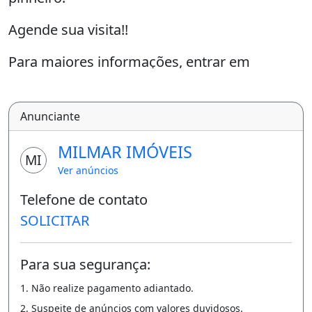
Agende sua visita!!
Para maiores informações, entrar em
contato:
Milmar Azeredo | Corretor de imóveis | Creci
Anunciante
RJ 071.823
MILMAR IMÓVEIS
Cd: AL
MI
Ver anúncios
Aqui seus sonhos ganham forma e endereço!
Telefone de contato
SOLICITAR
Churrasqueira
Área de serviço
Para sua segurança:
1. Não realize pagamento adiantado.
2. Suspeite de anúncios com valores duvidosos.