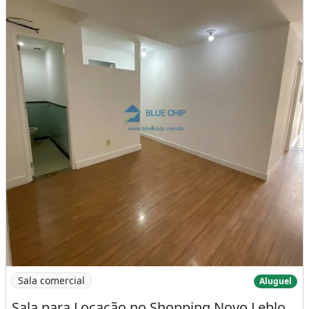
Serviços Próximos: Pizzaria,
Praça/Parque<br/><br />
Características da sala comercial:
Alarme
Elevador
Condomínio Fechado
Rua Asfaltada
Piscina
Quantidade De Andares: 7
Andar Do Imóvel: 4
Ano De Construção: 2007
Ar-condicionado
Piscina
Varanda
Imagem: Sala para Locação no Shopping Novo Leblon
Sala comercial
Aluguel
Sala para Locação no Shopping Novo Leblon - Barra da Tijuca com 86m² por R$5.500,00