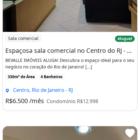
seus imóveis. No entanto os mesmos estão
sujeitos a alteração, sem aviso prévio, por
parte dos proprietários. <br /><br />
<br /><br />
Imagem: Espaçosa sala comercial no Centro do RJ
Sala comercial
Aluguel
Código do Anúncio: 6164_2083777<br/><br />
Espaçosa sala comercial no Centro do RJ - 350m² para locação
<br/><br />
BEVALLE IMÓVEIS ALUGA! Descubra o espaço ideal para o seu
negócio no coração do Rio de Janeiro! [...]
Este imóvel tem as seguintes características:
330m² de Área
4 Banheiros
<br/><br />
Centro, Rio de Janeiro - RJ
Destaques: Alarme, Ar Condicionado,
R$6.500 /mês
Quintal<br/><br />
Condomínio R$12.998
Básico: Elevador, Esgoto, Pavimentação<br/>
<br />
Lazer: Piscina<br/><br />